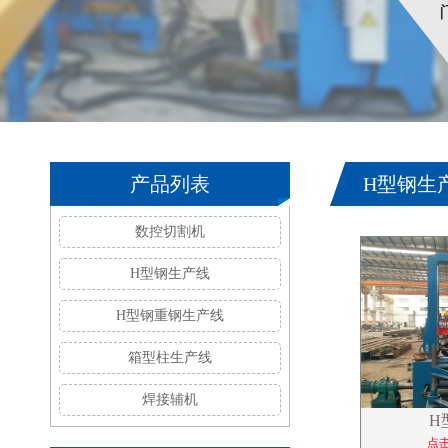
产品列表
H型钢生
数控切割机
H型钢生产线
H型钢重钢生产线
箱型柱生产线
焊接辅机
H
点