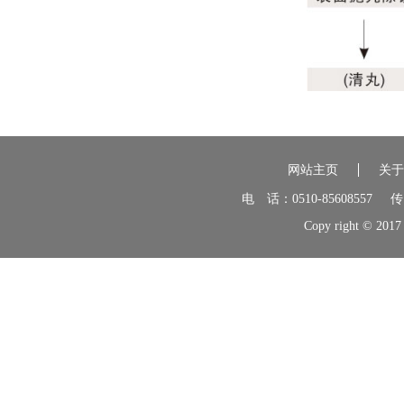
网站主页
关于
电 话：0510-85608557 传
Copy right © 