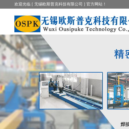
欢迎光临 [ 无锡欧斯普克科技有限公司 ] 官方网站！