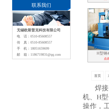
联系我们
无锡欧斯普克科技有限公司
电 话：0510-85608557
传 真：0510-85608557
手 机：18051659699
H型钢
邮 箱：1186719831@qq.com
点
首页
焊接H
机、H
操作，